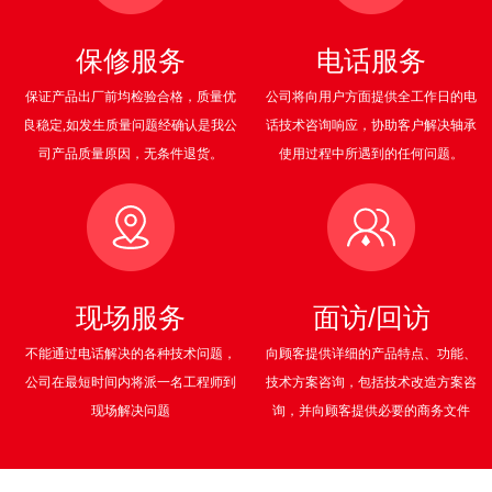
保修服务
电话服务
保证产品出厂前均检验合格，质量优
公司将向用户方面提供全工作日的电
良稳定,如发生质量问题经确认是我公
话技术咨询响应，协助客户解决轴承
司产品质量原因，无条件退货。
使用过程中所遇到的任何问题。
现场服务
面访/回访
不能通过电话解决的各种技术问题，
向顾客提供详细的产品特点、功能、
公司在最短时间内将派一名工程师到
技术方案咨询，包括技术改造方案咨
现场解决问题
询，并向顾客提供必要的商务文件