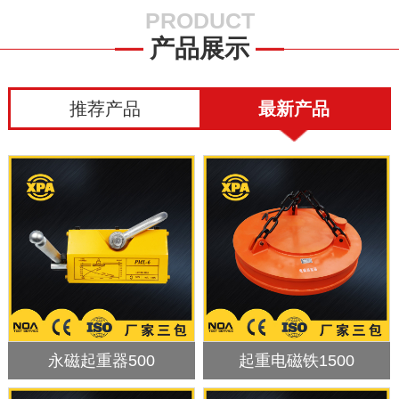
PRODUCT
产品展示
推荐产品
最新产品
永磁起重器500
起重电磁铁1500