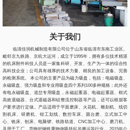
关于我们
临清佳润机械制造有限公司位于山东省临清市东南工业区。
毗邻京九铁路、京杭大运河，成立于1995年，拥有多位技术精湛
的机床附件科技人员是一家集科研、开发、生产为一体的综合性
高科技企业；公司具有雄厚的技术力量、精良的加工设备、完善
的检测系统。 本公司的主要产品为磁力吸盘，包括：电磁吸盘、
永磁吸盘、强力吸盘和专业用吸盘四个系列100多种规格；此外还
有电永磁吸盘、道岔专用吸盘，永磁起重器、电磁起重器、框式
高效退磁器、台式退磁器和硅整流控制器等产品，还可以根据客
户要求进行定做。产品适用于平面磨床、火花机、雕刻机、线切
割机床、研磨机、钳工划线、数控车床、圆台磨、立式加工中
心、铣床、刨床、电脑锣、铁路轨道、CNC加工中心、磨刀机、
及用于工厂、货物对钢铁重物做吸持起吊搬运等行业。 2015年公