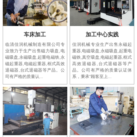
车床加工
加工中心实践
临清佳润机械制造有限公司专
佳润机械专业生产出售永磁起
业致力于生产出售磁力吸盘,电
重器,电磁吸盘,永磁吸盘,起重电
磁吸盘,永磁吸盘,起重电磁铁,永
磁铁,真空吸盘,电磁起重器,框式
磁起重器,电磁起重器,框式高效
高效退磁器,台式退磁器等产
退磁器,台式退磁器等产品。公
品。公司有严格的质量认证体
司有严格的质量认...
系，秉承“顾客至上...