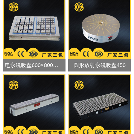
电永磁吸盘600×800（50型）
圆形放射永磁吸盘450