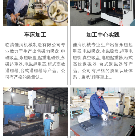
车床加工
加工中心实践
临清佳润机械制造有限公司专
佳润机械专业生产出售永磁起
业致力于生产出售磁力吸盘,电
重器,电磁吸盘,永磁吸盘,起重电
磁吸盘,永磁吸盘,起重电磁铁,永
磁铁,真空吸盘,电磁起重器,框式
磁起重器,电磁起重器,框式高效
高效退磁器,台式退磁器等产
退磁器,台式退磁器等产品。公
品。公司有严格的质量认证体
司有严格的质量认...
系，秉承“顾客至上...