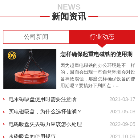
NEWS
新闻资讯
公司新闻
行业动态
怎样确保起重电磁铁的使用期
黑
因为起重电磁铁的办公环境是不一样
的，因而会出现一些自然环境会对设
备导致腐蚀，那麼怎样确保设备的使
用期呢？要搞好下列四点：...
05
电永磁吸盘使用时需要注意啥
2021-03-17
26
买电磁吸盘，为什么选择佳润？
2021-05-08
14
电磁吸盘失去磁力应该怎么处理
2022-09-05
25
永磁吸盘的使用规范
2021-10-06