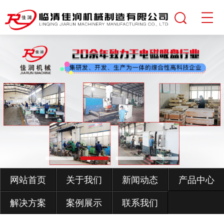
网站首页
关于我们
新闻动态
产品中心
解决方案
案例展示
联系我们